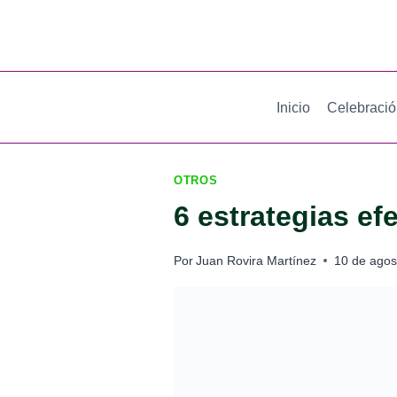
Saltar
al
contenido
Inicio
Celebraci
OTROS
6 estrategias ef
Por
Juan Rovira Martínez
10 de agos