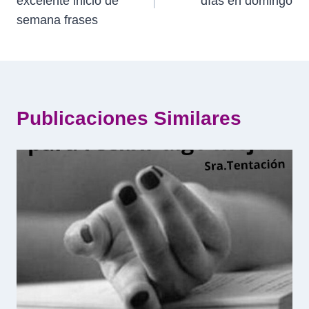
excelente inicio de
días en domingo
entradas
semana frases
Publicaciones Similares