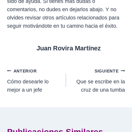
sido de ayuda. Si tienes más dudas o
comentarios, no dudes en dejarlos abajo. Y no
olvides revisar otros artículos relacionados para
seguir motivándote en tu camino hacia el éxito.
Juan Rovira Martínez
Navegación
ANTERIOR
SIGUIENTE
Cómo desearle lo
Que se escribe en la
de
mejor a un jefe
cruz de una tumba
entradas
Publicaciones Similares