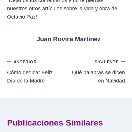
¡Déjanos tus comentarios y no te pierdas
nuestros otros artículos sobre la vida y obra de
Octavio Paz!
Juan Rovira Martínez
Navegación
ANTERIOR
SIGUIENTE
Cómo dedicar Feliz
Qué palabras se dicen
de
Día de la Madre
en Navidad
entradas
Publicaciones Similares