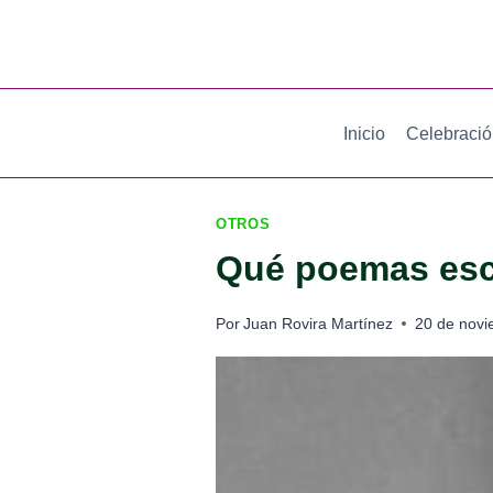
Saltar
al
contenido
Inicio
Celebraci
OTROS
Qué poemas escr
Por
Juan Rovira Martínez
20 de nov