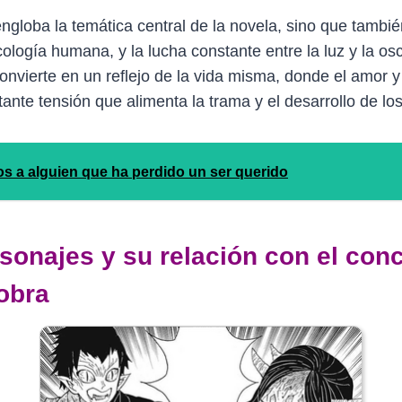
engloba la temática central de la novela, sino que tambié
cología humana, y la lucha constante entre la luz y la os
 convierte en un reflejo de la vida misma, donde el amor 
nte tensión que alimenta la trama y el desarrollo de lo
s a alguien que ha perdido un ser querido
rsonajes y su relación con el con
obra