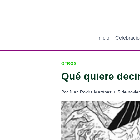
Saltar
al
contenido
Inicio
Celebraci
OTROS
Qué quiere deci
Por
Juan Rovira Martínez
5 de novie