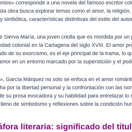
monios» corresponde a una novela del famoso escritor co
a obra busca explorar temas como el amor, la religión, la
simbólica, características distintivas del estilo del autor
de Sierva María, una joven criolla que es mordida por un 
edad colonial en la Cartagena del siglo XVIII. El amor pr
do de su exorcismo, es el eje principal de la trama, lo
amor en un entorno marcado por la superstición y el pode
», García Márquez no solo se enfoca en el amor románt
 por la libertad personal y la confrontación con las no
 de su prosa evocadora y su habilidad para entrelazar lo re
 lleno de simbolismo y reflexiones sobre la condición h
ora literaria: significado del tít