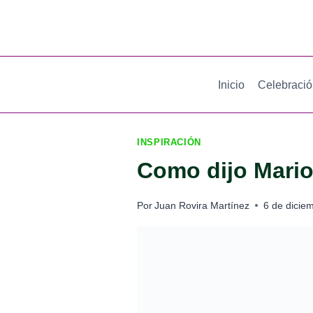
Saltar
al
contenido
Inicio
Celebraci
INSPIRACIÓN
Como dijo Mari
Por
Juan Rovira Martínez
6 de dicie