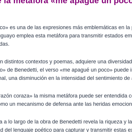
e la metáfora «me apagué un poco
o» es una de las expresiones más emblemáticas en la
uruguayo emplea esta metáfora para transmitir estados e
das.
 en distintos contextos y poemas, adquiere una diversidad
ro» de Benedetti, el verso «me apagué un poco» puede 
l, una disminución en la intensidad del sentimiento de 
razón coraza» la misma metáfora puede ser entendida 
, como un mecanismo de defensa ante las heridas emocion
a a lo largo de la obra de Benedetti revela la riqueza y 
 del lenguaje poético para capturar y transmitir estas 