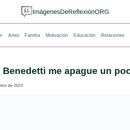
ImágenesDeReflexiónORG
ón
Amor
Familia
Motivación
Educación
Relaciones
o Benedetti me apague un po
mbre de 2023