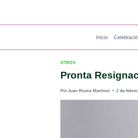
Saltar
al
contenido
Inicio
Celebraci
OTROS
Pronta Resignac
Por
Juan Rovira Martínez
2 de febre