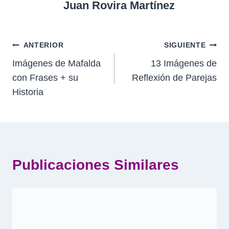
entrada:
Juan Rovira Martínez
Navegación
ANTERIOR
SIGUIENTE
Imágenes de Mafalda
13 Imágenes de
de
con Frases + su
Reflexión de Parejas
entradas
Historia
Publicaciones Similares