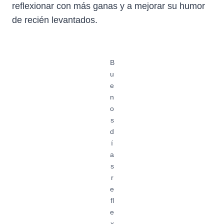
reflexionar con más ganas y a mejorar su humor
de recién levantados.
B
u
e
n
o
s
d
í
a
s
r
e
fl
e
x