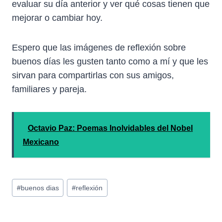
evaluar su día anterior y ver qué cosas tienen que
mejorar o cambiar hoy.
Espero que las imágenes de reflexión sobre
buenos días les gusten tanto como a mí y que les
sirvan para compartirlas con sus amigos,
familiares y pareja.
Octavio Paz: Poemas Inolvidables del Nobel
Mexicano
Etiquetas
#
buenos dias
#
reflexión
de
la