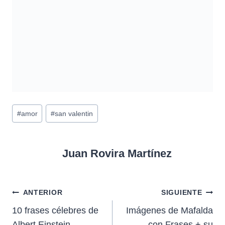
Etiquetas
#
amor
#
san valentin
de
la
entrada:
Juan Rovira Martínez
Navegación
ANTERIOR
SIGUIENTE
10 frases célebres de
Imágenes de Mafalda
de
Albert Einstein
con Frases + su